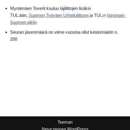
Mynämäen Toverit kuuluu lajiliittojen lisäksi
TUL:ään,
Suomen Työväen Urheiluliittoon
ja TUL:n
Varsinais-
Suomen piiriin
Seuran jäsenmäärä on viime vuosina ollut keskimäärin n.
200
Teeman
Neve
tarjoaa
WordPress