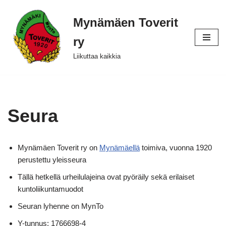
Mynämäen Toverit
Siirry
suoraan
ry
sisältöön
Liikuttaa kaikkia
Seura
Mynämäen Toverit ry on
Mynämäellä
toimiva, vuonna 1920
perustettu yleisseura
Tällä hetkellä urheilulajeina ovat pyöräily sekä erilaiset
kuntoliikuntamuodot
Seuran lyhenne on MynTo
Y-tunnus: 1766698-4